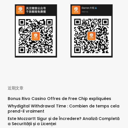
近期文章
Bonus Rivo Casino Offres de Free Chip expliquées
Whydigital Withdrawal Time : Combien de temps cela
prend-il vraiment
Este Mozzartt Sigur și de Încredere? Analiză Completă
a Securității și a Licenței