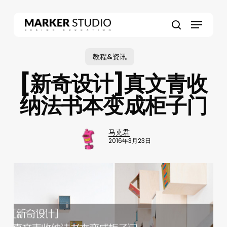
Skip
to
Menu
main
search
content
教程&资讯
[新奇设计]真文青收
纳法书本变成柜子门
马克君
2016年3月23日