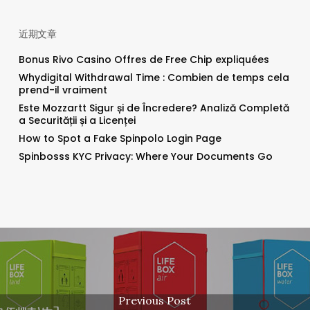
近期文章
Bonus Rivo Casino Offres de Free Chip expliquées
Whydigital Withdrawal Time : Combien de temps cela
prend-il vraiment
Este Mozzartt Sigur și de Încredere? Analiză Completă
a Securității și a Licenței
How to Spot a Fake Spinpolo Login Page
Spinbosss KYC Privacy: Where Your Documents Go
Previous Post