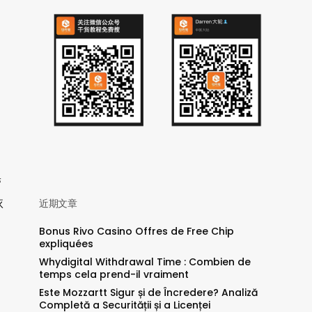
带
近期文章
依
Bonus Rivo Casino Offres de Free Chip
expliquées
Whydigital Withdrawal Time : Combien de
temps cela prend-il vraiment
Este Mozzartt Sigur și de Încredere? Analiză
Completă a Securității și a Licenței