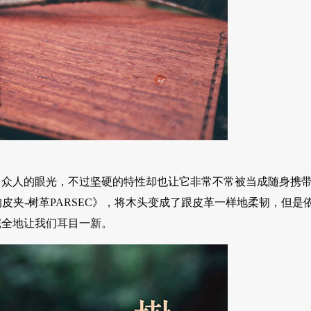
引众人的眼光，不过坚硬的特性却也让它非常不常被当成随身携
的皮夹-树革PARSEC》，将木头变成了跟皮革一样地柔韧，但是
完全地让我们耳目一新。