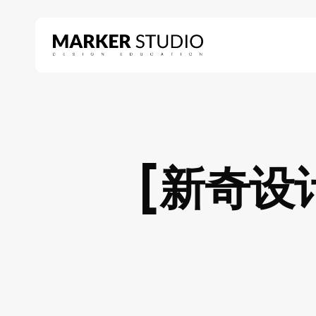
Skip
to
main
content
Hit enter to search or ESC to close
[新奇设