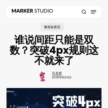
Skip
to
Menu
main
search
content
教程&资讯
谁说间距只能是双
数？突破4px规则这
不就来了
马克君
2025年8月4日