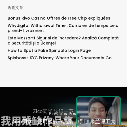
近期文章
Bonus Rivo Casino Offres de Free Chip expliquées
Whydigital Withdrawal Time : Combien de temps cela
prend-il vraiment
Este Mozzartt Sigur și de Încredere? Analiză Completă
a Securității și a Licenței
How to Spot a Fake Spinpolo Login Page
Spinbosss KYC Privacy: Where Your Documents Go
Previous Post
Zico同学：我用残缺作品集 申到了米兰理工大