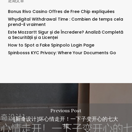
近期文章
Bonus Rivo Casino Offres de Free Chip expliquées
Whydigital Withdrawal Time : Combien de temps cela
prend-il vraiment
Este Mozzartt Sigur și de Încredere? Analiză Completă
a Securității și a Licenței
How to Spot a Fake Spinpolo Login Page
Spinbosss KYC Privacy: Where Your Documents Go
Previous Post
[新奇设计]坏心情走开！一下子变开心的七大
招