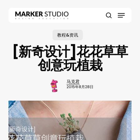
Skip
to
Menu
main
search
content
教程&资讯
[新奇设计]花花草草
创意玩植栽
马克君
2015年8月28日