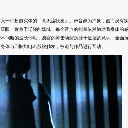
进入一种超越实体的「意识流状态」。声音虽为抽象，然而没有
起双眼，置身于辽绕的场域，每个音点的能量依然触动着身体的
随着不间断的波长悸动，感官的冲击唤醒沉睡于底层的意识，全面
，身体与四肢如电击般被触发，被迫与作品进行互动。