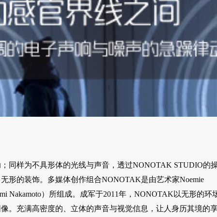
样为不具形体的光线与声音，透过NONOTAK STUDIO的
的装饰。多媒体创作组合NONOTAK是由艺术家Noemie
i Nakamoto）所组成。成军于2011年，NONOTAK以无形的环
图像。充满高密度的、立体的声音与视觉信息，让人身历其境的