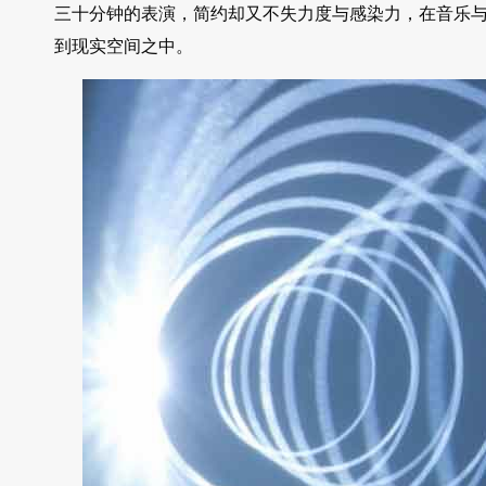
三十分钟的表演，简约却又不失力度与感染力，在音乐
到现实空间之中。