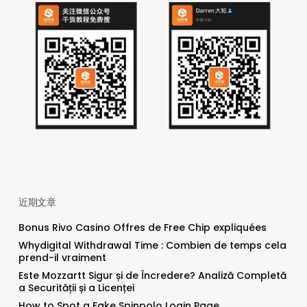
近期文章
Bonus Rivo Casino Offres de Free Chip expliquées
Whydigital Withdrawal Time : Combien de temps cela
prend-il vraiment
Este Mozzartt Sigur și de Încredere? Analiză Completă
a Securității și a Licenței
How to Spot a Fake Spinpolo Login Page