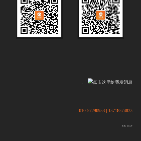
.
.
010-57290933 | 13718574833
9:00-18:00