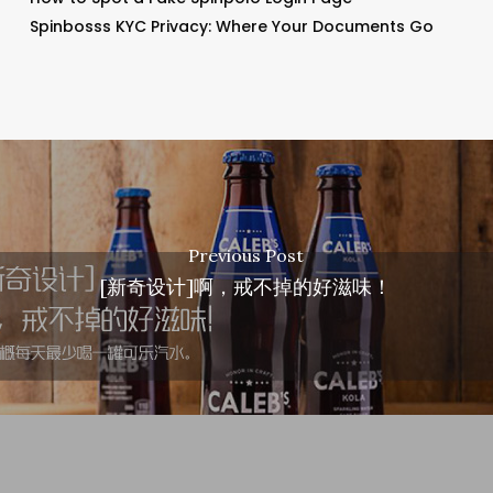
Spinbosss KYC Privacy: Where Your Documents Go
Previous Post
[新奇设计]啊，戒不掉的好滋味！