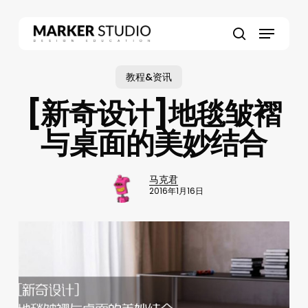
Skip
to
Menu
main
search
content
教程&资讯
[新奇设计]地毯皱褶
与桌面的美妙结合
马克君
2016年1月16日