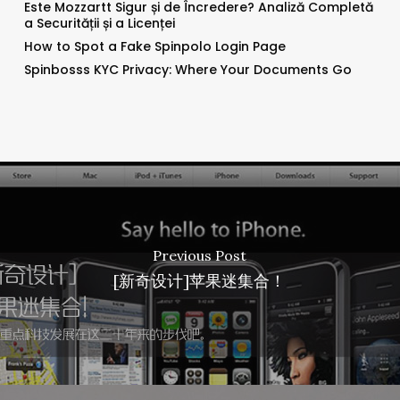
Este Mozzartt Sigur și de Încredere? Analiză Completă
a Securității și a Licenței
How to Spot a Fake Spinpolo Login Page
Spinbosss KYC Privacy: Where Your Documents Go
Previous Post
[新奇设计]苹果迷集合！