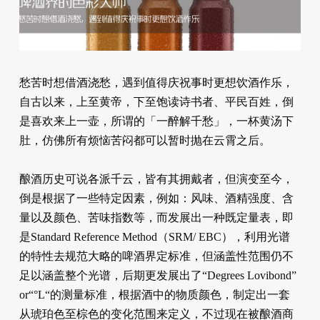
愁苦时想借酒浇愁，遇到值得庆祝事时更想饮酒作乐，
自古以来，上至黄帝，下至饱读诗书者、平民百姓，倒
是喜欢来上一壶，所谓的「一醉解千愁」，一杯黄汤下
肚，仿佛所有烦恼苦闷都可以暂时抛在云霄之后。
酿酒历史可说各派千云，皆有其拥戴者，但演变至今，
倒是根据了一些特定因素，例如：风味、酒精强度、含
量以及颜色、苦味指数等，而发展出一种既定量表，即
是Standard Reference Method（SRM/ EBC），利用光谱
的特性去规范大略的啤酒界定标准，但涵盖性范围仍不
足以涵盖整个光谱，后期更发展出了“Degrees Lovibond”
or“°L“的测量标准，根据酒中的物质颜色，制定出一套
从琥珀色至棕色的变化范围来定义，不过现在被酿酒商