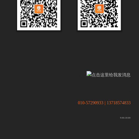
.
.
010-57290933 | 13718574833
9:00-18:00