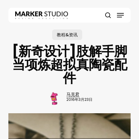
Skip
to
Menu
main
search
content
教程&资讯
[新奇设计]肢解手脚
当项炼超拟真陶瓷配
件
马克君
2016年3月23日