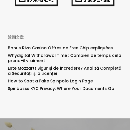
近期文章
Bonus Rivo Casino Offres de Free Chip expliquées
Whydigital Withdrawal Time : Combien de temps cela
prend-il vraiment
Este Mozzartt Sigur și de Încredere? Analiză Completă
a Securității și a Licenței
How to Spot a Fake Spinpolo Login Page
Spinbosss KYC Privacy: Where Your Documents Go