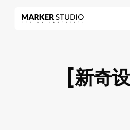
Skip
to
main
content
Hit enter to search or ESC to close
[新奇