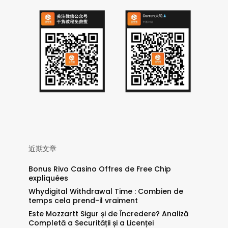
近期文章
Bonus Rivo Casino Offres de Free Chip
expliquées
Whydigital Withdrawal Time : Combien de
temps cela prend-il vraiment
Este Mozzartt Sigur și de Încredere? Analiză
Completă a Securității și a Licenței