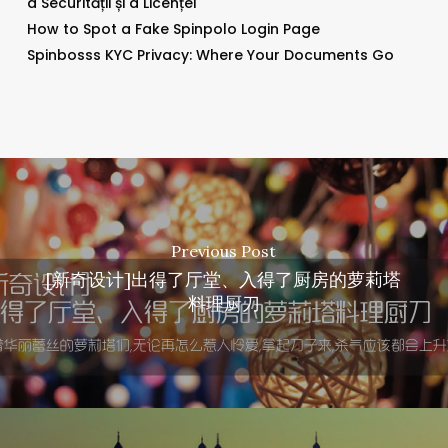
a Securității și a Licenței
How to Spot a Fake Spinpolo Login Page
Spinbosss KYC Privacy: Where Your Documents Go
Previous Post
[新奇设计]出得了厅堂、入得了厨房的萝莉塔
料理厨刀