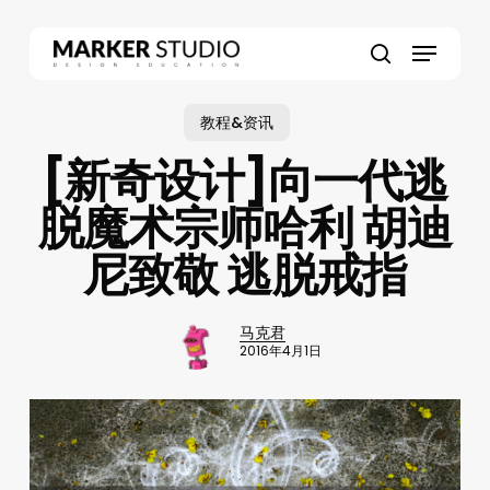
Skip
to
Menu
main
search
content
教程&资讯
[新奇设计]向一代逃
脱魔术宗师哈利 胡迪
尼致敬 逃脱戒指
马克君
2016年4月1日