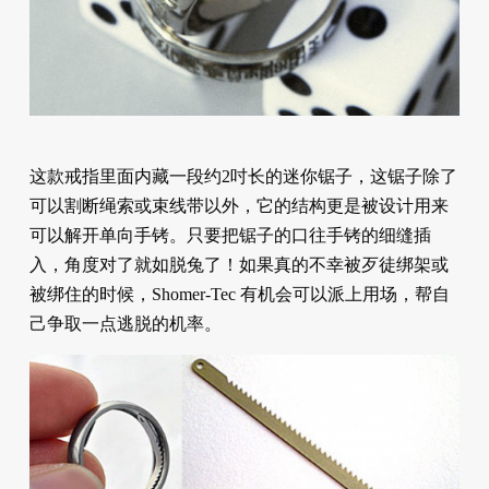
这款戒指里面内藏一段约2吋长的迷你锯子，这锯子除了
可以割断绳索或束线带以外，它的结构更是被设计用来
可以解开单向手铐。只要把锯子的口往手铐的细缝插
入，角度对了就如脱兔了！如果真的不幸被歹徒绑架或
被绑住的时候，Shomer-Tec 有机会可以派上用场，帮自
己争取一点逃脱的机率。