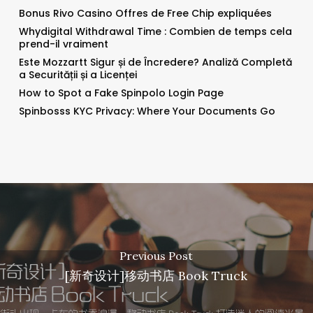
Bonus Rivo Casino Offres de Free Chip expliquées
Whydigital Withdrawal Time : Combien de temps cela
prend-il vraiment
Este Mozzartt Sigur și de Încredere? Analiză Completă
a Securității și a Licenței
How to Spot a Fake Spinpolo Login Page
Spinbosss KYC Privacy: Where Your Documents Go
Previous Post
[新奇设计]移动书店 Book Truck