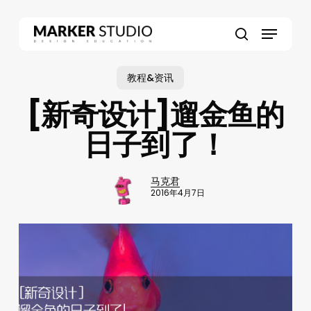
Skip
to
Menu
main
search
content
教程&资讯
[新奇设计]遛金鱼的
日子到了！
马克君
2016年4月7日