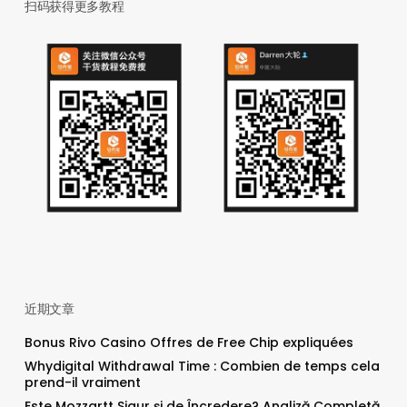
扫码获得更多教程
近期文章
Bonus Rivo Casino Offres de Free Chip expliquées
Whydigital Withdrawal Time : Combien de temps cela
prend-il vraiment
Este Mozzartt Sigur și de Încredere? Analiză Completă