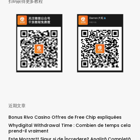
扫码获得更多教程
近期文章
Bonus Rivo Casino Offres de Free Chip expliquées
Whydigital Withdrawal Time : Combien de temps cela
prend-il vraiment
Este Mozzartt Sigur și de Încredere? Analiză Completă