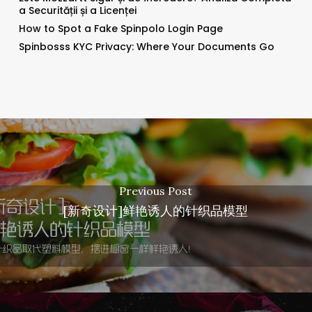
a Securității și a Licenței
How to Spot a Fake Spinpolo Login Page
Spinbosss KYC Privacy: Where Your Documents Go
Previous Post
[新奇设计]鲜艳诱人的针织品模型