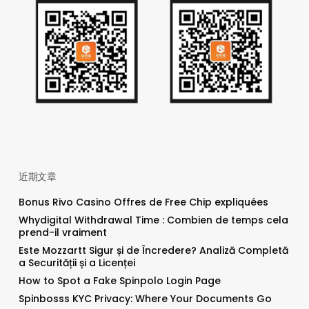
近期文章
Bonus Rivo Casino Offres de Free Chip expliquées
Whydigital Withdrawal Time : Combien de temps cela
prend-il vraiment
Este Mozzartt Sigur și de Încredere? Analiză Completă
a Securității și a Licenței
How to Spot a Fake Spinpolo Login Page
Spinbosss KYC Privacy: Where Your Documents Go