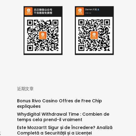
近期文章
Bonus Rivo Casino Offres de Free Chip
expliquées
Whydigital Withdrawal Time : Combien de
temps cela prend-il vraiment
，
Este Mozzartt Sigur și de Încredere? Analiză
Completă a Securității și a Licenței
那