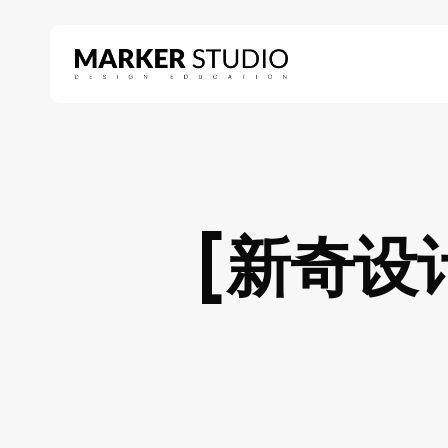
Skip
to
main
content
Hit enter to search or ESC to close
[新奇设