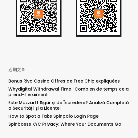
近期文章
Bonus Rivo Casino Offres de Free Chip expliquées
Whydigital Withdrawal Time : Combien de temps cela
prend-il vraiment
Este Mozzartt Sigur și de Încredere? Analiză Completă
a Securității și a Licenței
How to Spot a Fake Spinpolo Login Page
Spinbosss KYC Privacy: Where Your Documents Go