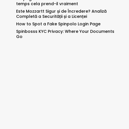
temps cela prend-il vraiment
Este Mozzartt Sigur și de Încredere? Analiză
Completă a Securității și a Licenței
How to Spot a Fake Spinpolo Login Page
Spinbosss KYC Privacy: Where Your Documents
Go