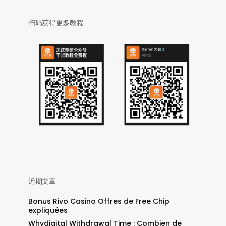
扫码获得更多教程
近期文章
Bonus Rivo Casino Offres de Free Chip
expliquées
Whydigital Withdrawal Time : Combien de