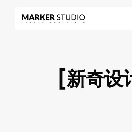
Skip
to
main
content
Hit enter to search or ESC to close
[新奇设