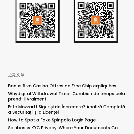
近期文章
Bonus Rivo Casino Offres de Free Chip expliquées
Whydigital Withdrawal Time : Combien de temps cela
prend-il vraiment
Este Mozzartt Sigur și de Încredere? Analiză Completă
a Securității și a Licenței
How to Spot a Fake Spinpolo Login Page
Spinbosss KYC Privacy: Where Your Documents Go