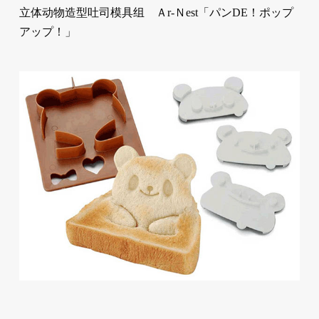
立体动物造型吐司模具组 Ａr-Ｎest「パンDE！ポップ
アップ！」