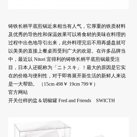
铸铁长柄平底煎锅近来相当有人气，它厚重的铁质材料
及优秀的导热性和保温效果可以将食材的美味在料理的
过程中出色地导引出来，此外料理完后不用再盛盘就可
以美美的直接上餐桌而受到广大的欢迎。在许多品牌当
中，最近以 Nitori 宜得利的铸铁长柄平底煎锅最受注
目，日本人还昵称为「ニトスキ」！最大的原因是它实
在的价格与便利性，对于即将展开新生活的新鲜人来说
是一大帮助。 （15cm 498￥ 19cm 799￥）
官方网站
开关仕样的盐＆胡椒罐 Fred and Friends SWICTH