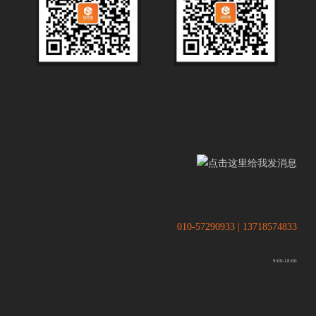
.
.
010-57290933 | 13718574833
9:00-18:00