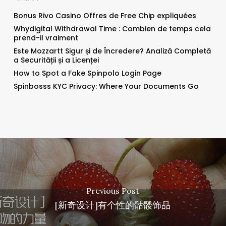
Bonus Rivo Casino Offres de Free Chip expliquées
Whydigital Withdrawal Time : Combien de temps cela
prend-il vraiment
Este Mozzartt Sigur și de Încredere? Analiză Completă
a Securității și a Licenței
How to Spot a Fake Spinpolo Login Page
Spinbosss KYC Privacy: Where Your Documents Go
Previous Post
[新奇设计]有个性的骷髅饰品