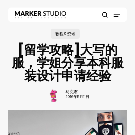
Skip
to
Menu
main
search
content
教程&资讯
[留学攻略]大写的
服，学姐分享本科服
装设计申请经验
马克君
2016年5月11日