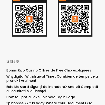
近期文章
Bonus Rivo Casino Offres de Free Chip expliquées
Whydigital Withdrawal Time : Combien de temps cela
prend-il vraiment
Este Mozzartt Sigur și de Încredere? Analiză Completă
a Securității și a Licenței
How to Spot a Fake Spinpolo Login Page
Spinbosss KYC Privacy: Where Your Documents Go