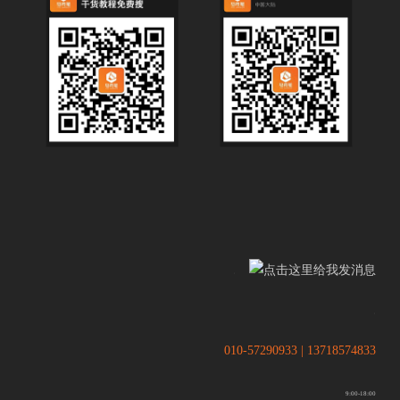
.
.
010-57290933 | 13718574833
9:00-18:00