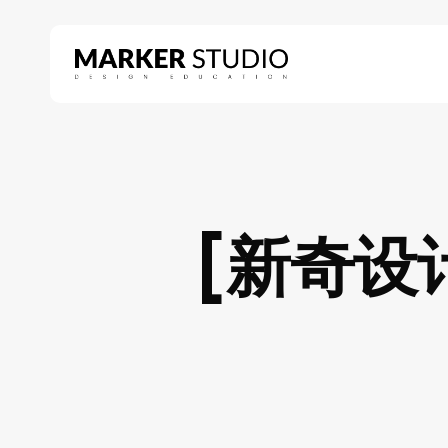
Skip
to
main
content
Hit enter to search or ESC to close
[新奇设