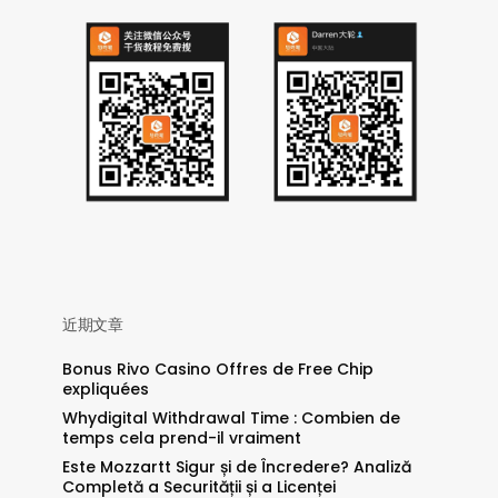
近期文章
Bonus Rivo Casino Offres de Free Chip
expliquées
Whydigital Withdrawal Time : Combien de
temps cela prend-il vraiment
Este Mozzartt Sigur și de Încredere? Analiză
Completă a Securității și a Licenței