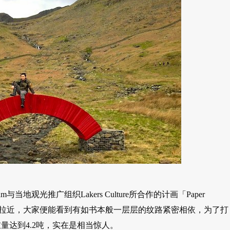
当地观光推广组织Lakers Culture所合作的计画「Paper
头一拉近，大家便能看到有如书本般一层层的纹路紧密相依，为了打
量达到4.2吨，实在是相当惊人。