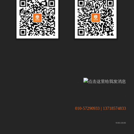
.
.
010-57290933 | 13718574833
9:00-18:00