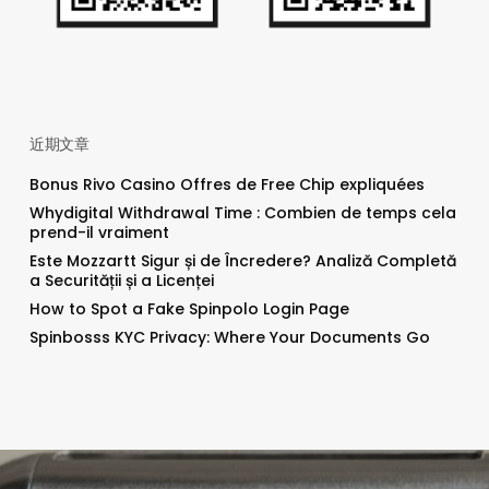
近期文章
Bonus Rivo Casino Offres de Free Chip expliquées
Whydigital Withdrawal Time : Combien de temps cela
prend-il vraiment
Este Mozzartt Sigur și de Încredere? Analiză Completă
a Securității și a Licenței
How to Spot a Fake Spinpolo Login Page
Spinbosss KYC Privacy: Where Your Documents Go