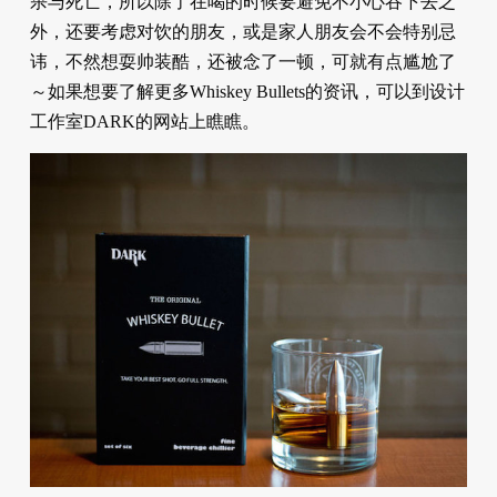
杀与死亡，所以除了在喝的时候要避免不小心吞下去之
外，还要考虑对饮的朋友，或是家人朋友会不会特别忌
讳，不然想耍帅装酷，还被念了一顿，可就有点尴尬了
～如果想要了解更多Whiskey Bullets的资讯，可以到设计
工作室DARK的网站上瞧瞧。