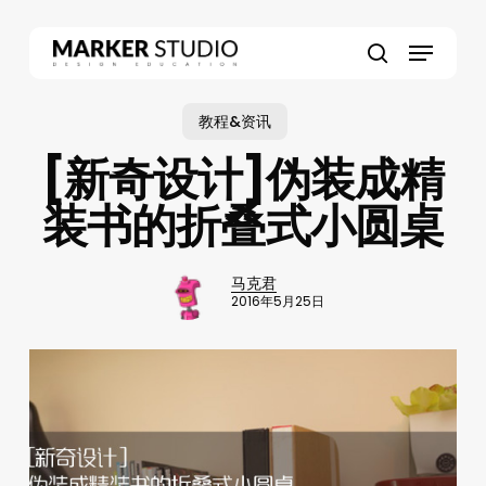
Skip
to
Menu
main
search
content
教程&资讯
[新奇设计]伪装成精
装书的折叠式小圆桌
马克君
2016年5月25日