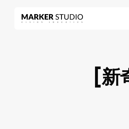
Skip
to
main
content
Hit enter to search or ESC to close
[新