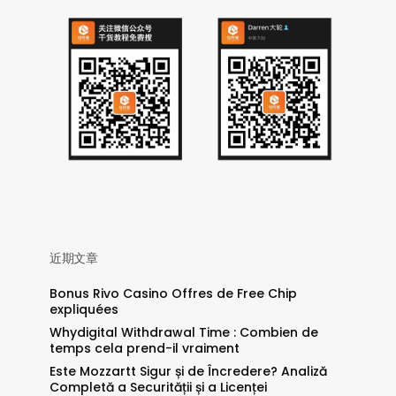
近期文章
Bonus Rivo Casino Offres de Free Chip
expliquées
Whydigital Withdrawal Time : Combien de
temps cela prend-il vraiment
Este Mozzartt Sigur și de Încredere? Analiză
Completă a Securității și a Licenței