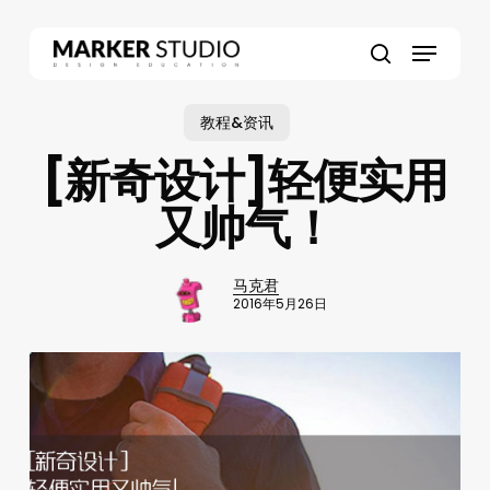
Skip
to
Menu
main
search
content
教程&资讯
[新奇设计]轻便实用
又帅气！
马克君
2016年5月26日