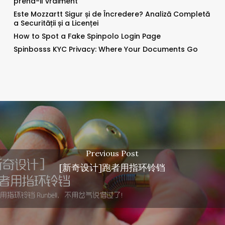
prend-il vraiment
Este Mozzartt Sigur și de Încredere? Analiză Completă
a Securității și a Licenței
How to Spot a Fake Spinpolo Login Page
Spinbosss KYC Privacy: Where Your Documents Go
Previous Post
[新奇设计]跑者用指环铃铛