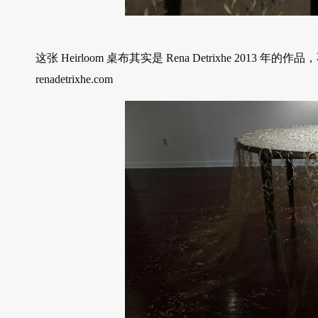
这张 Heirloom 桌布其实是 Rena Detrixhe 2
renadetrixhe.com