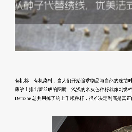
有机棉、有机染料，当人们开始追求物品与自然的连结时，艺术
薄纱上排出蕾丝般的图腾，浅浅的米灰色种籽就像刺绣棉
Detrixhe 总共用掉了约上千颗种籽，很难决定到底