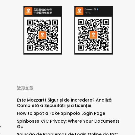
近期文章
Este Mozzartt Sigur și de Încredere? Analiză
Completă a Securității și a Licenței
How to Spot a Fake Spinpolo Login Page
Spinbosss KYC Privacy: Where Your Documents
现
Go
Solução de Problemas de Login Online do ESC
村