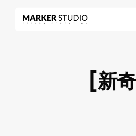
Skip
to
main
content
Hit enter to search or ESC to close
[新