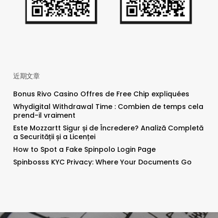
近期文章
Bonus Rivo Casino Offres de Free Chip expliquées
Whydigital Withdrawal Time : Combien de temps cela
prend-il vraiment
Este Mozzartt Sigur și de Încredere? Analiză Completă
a Securității și a Licenței
How to Spot a Fake Spinpolo Login Page
Spinbosss KYC Privacy: Where Your Documents Go