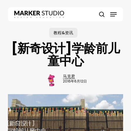
Skip
to
Menu
main
search
content
教程&资讯
[新奇设计]学龄前儿
童中心
马克君
2016年6月12日