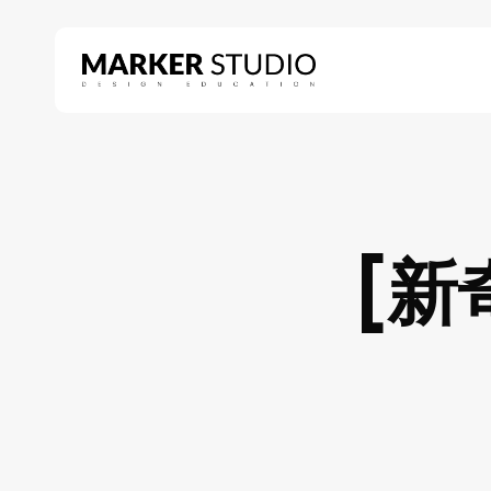
Skip
to
main
content
Hit enter to search or ESC to close
[新