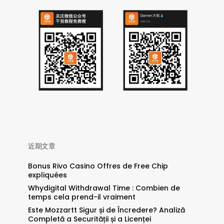
近期文章
Bonus Rivo Casino Offres de Free Chip
expliquées
Whydigital Withdrawal Time : Combien de
temps cela prend-il vraiment
Este Mozzartt Sigur și de Încredere? Analiză
Completă a Securității și a Licenței