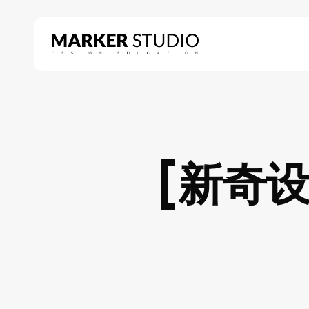
Skip
to
main
content
Hit enter to search or ESC to close
[新奇