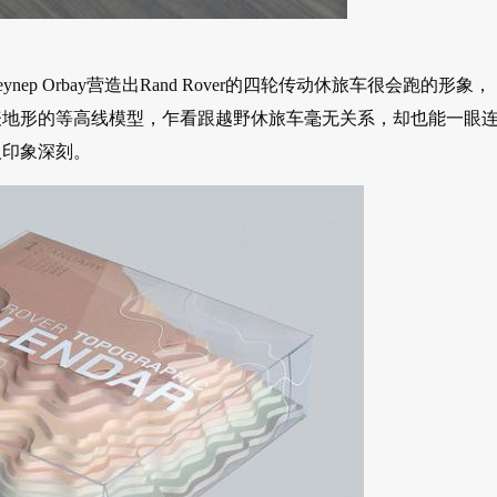
 Orbay营造出Rand Rover的四轮传动休旅车很会跑的形象，
表地形的等高线模型，乍看跟越野休旅车毫无关系，却也能一眼
人印象深刻。