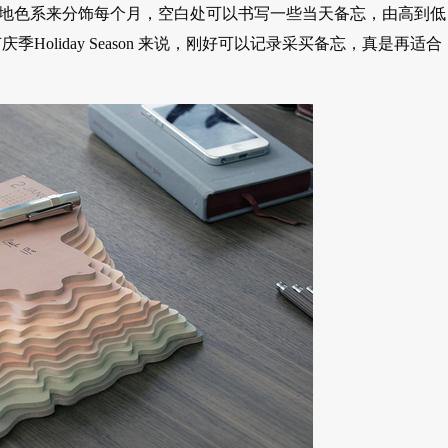
用各种大地色系来分饰每个月，空白处可以书写一些当天备忘，由高到低
oliday Season 来说，刚好可以记录采买备忘，真是再适合