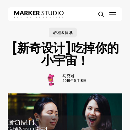
Skip
to
Menu
main
search
content
教程&资讯
[新奇设计]吃掉你的
小宇宙！
马克君
2016年6月18日