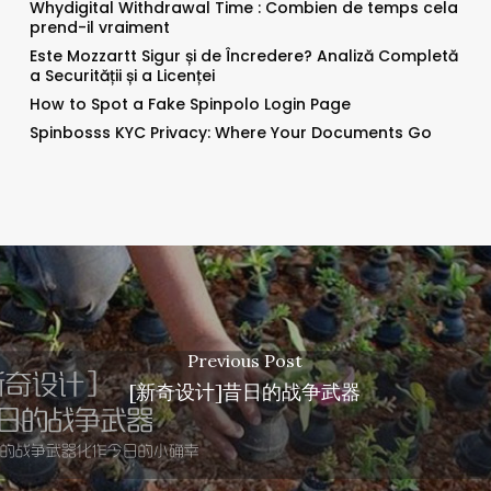
Whydigital Withdrawal Time : Combien de temps cela
prend-il vraiment
Este Mozzartt Sigur și de Încredere? Analiză Completă
a Securității și a Licenței
How to Spot a Fake Spinpolo Login Page
Spinbosss KYC Privacy: Where Your Documents Go
Previous Post
[新奇设计]昔日的战争武器