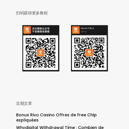
扫码获得更多教程
近期文章
Bonus Rivo Casino Offres de Free Chip
expliquées
Whydigital Withdrawal Time : Combien de