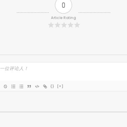
0
Article Rating
{}
[+]