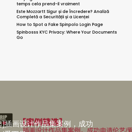
temps cela prend-il vraiment
Este Mozzartt Sigur și de Încredere? Analiză
Completă a Securității și a Licenței
How to Spot a Fake Spinpolo Login Page
Spinbosss KYC Privacy: Where Your Documents
Go
选]插画设计作品集案例，成功