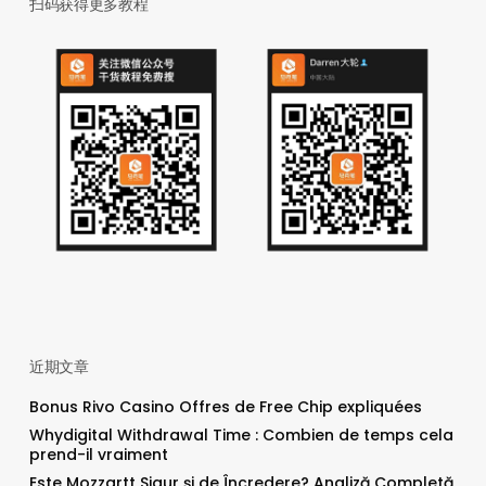
扫码获得更多教程
近期文章
Bonus Rivo Casino Offres de Free Chip expliquées
Whydigital Withdrawal Time : Combien de temps cela
prend-il vraiment
Este Mozzartt Sigur și de Încredere? Analiză Completă