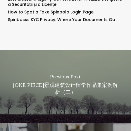
a Securității și a Licenței
How to Spot a Fake Spinpolo Login Page
Spinbosss KYC Privacy: Where Your Documents Go
Previous Post
[ONE PIECE]景观建筑设计留学作品集案例解
析（二）