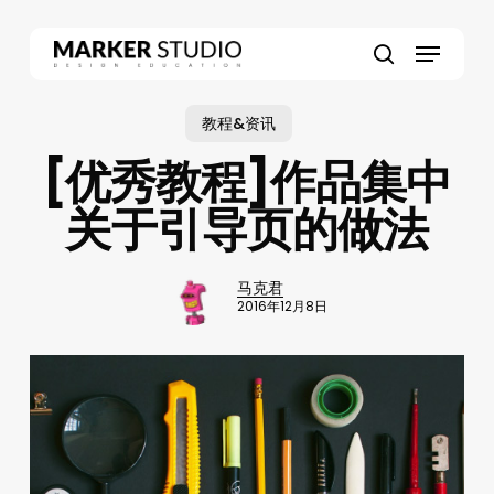
Skip
to
Menu
main
search
content
教程&资讯
[优秀教程]作品集中
关于引导页的做法
马克君
2016年12月8日