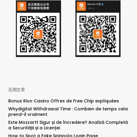
近期文章
Bonus Rivo Casino Offres de Free Chip expliquées
Whydigital Withdrawal Time : Combien de temps cela
prend-il vraiment
Este Mozzartt Sigur și de Încredere? Analiză Completă
a Securității și a Licenței
How to Spot a Fake Spinpolo Login Page