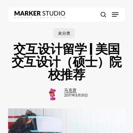
Skip
to
Menu
main
search
content
未分类
交互设计留学 | 美国
交互设计（硕士）院
校推荐
马克君
2017年3月31日