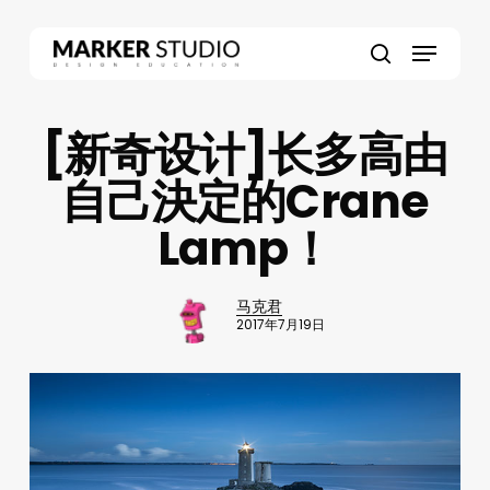
Skip
to
Menu
main
search
content
[新奇设计]长多高由
自己決定的Crane
Lamp！
马克君
2017年7月19日