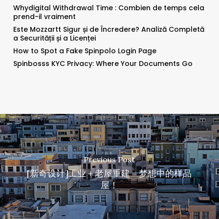
Whydigital Withdrawal Time : Combien de temps cela
prend-il vraiment
Este Mozzartt Sigur și de Încredere? Analiză Completă
a Securității și a Licenței
How to Spot a Fake Spinpolo Login Page
Spinbosss KYC Privacy: Where Your Documents Go
Previous Post
[新奇设计]工业＋老屋重建＝梦想中的样品
屋！