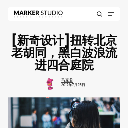
Skip
to
Menu
main
search
content
[新奇设计]扭转北京
老胡同，黑白波浪流
进四合庭院
马克君
2017年7月25日