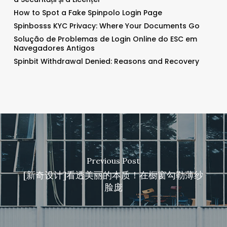
How to Spot a Fake Spinpolo Login Page
Spinbosss KYC Privacy: Where Your Documents Go
Solução de Problemas de Login Online do ESC em
Navegadores Antigos
Spinbit Withdrawal Denied: Reasons and Recovery
Previous Post
[新奇设计]看透美丽的本质！在橱窗勾勒薄纱
脸庞