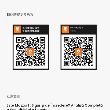
扫码获得更多教程
近期文章
Este Mozzartt Sigur și de Încredere? Analiză Completă
a Securității și a Licenței