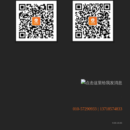
.
.
010-57290933 | 13718574833
9:00-18:00