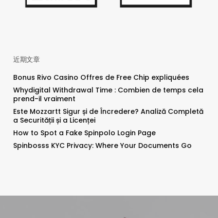
近期文章
Bonus Rivo Casino Offres de Free Chip expliquées
Whydigital Withdrawal Time : Combien de temps cela
prend-il vraiment
Este Mozzartt Sigur și de Încredere? Analiză Completă
a Securității și a Licenței
How to Spot a Fake Spinpolo Login Page
Spinbosss KYC Privacy: Where Your Documents Go