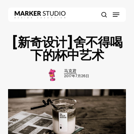
Skip
to
Menu
main
search
content
[新奇设计]舍不得喝
下的杯中艺术
马克君
2017年7月26日