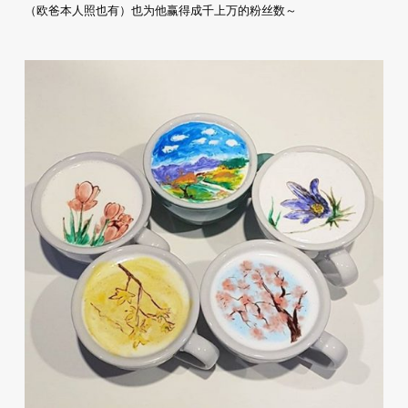
（欧爸本人照也有）也为他赢得成千上万的粉丝数～