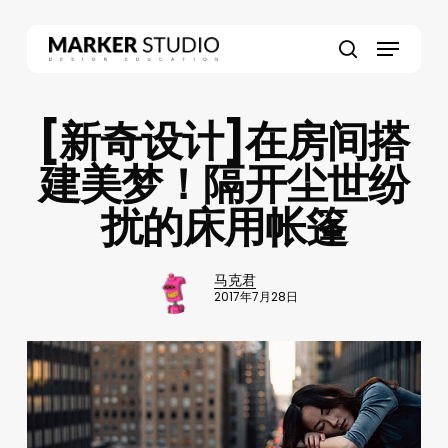
Skip
to
Menu
main
search
content
[新奇设计]在房间搭
建美梦！隔开尘世纷
扰的床用帐篷
马克君
2017年7月28日