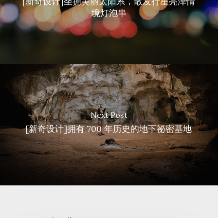
[新奇设计]坐拥美丽太阳系，散发行星亮泽情
境灯泡串
Next Post
[新奇设计]拥有 700 年历史的地下祕密基地