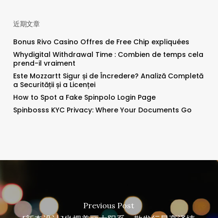
近期文章
Bonus Rivo Casino Offres de Free Chip expliquées
Whydigital Withdrawal Time : Combien de temps cela
prend-il vraiment
Este Mozzartt Sigur și de Încredere? Analiză Completă
a Securității și a Licenței
How to Spot a Fake Spinpolo Login Page
Spinbosss KYC Privacy: Where Your Documents Go
Previous Post