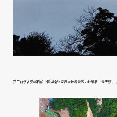
开工前便备受瞩目的中国湖南张家界大峡谷景区内玻璃桥「云天渡」，经历四