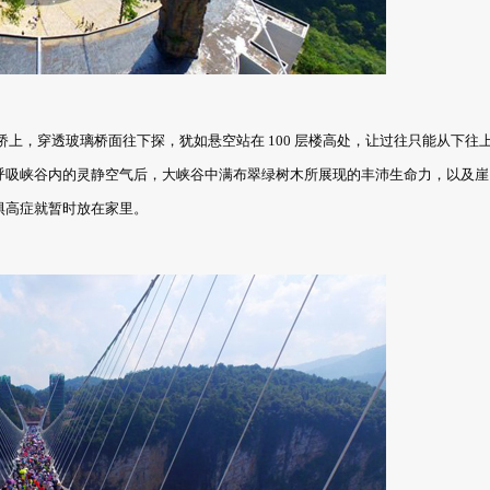
玻璃大桥上，穿透玻璃桥面往下探，犹如悬空站在 100 层楼高处，让过往只能从下往
呼吸峡谷内的灵静空气后，大峡谷中满布翠绿树木所展现的丰沛生命力，以及崖
惧高症就暂时放在家里。