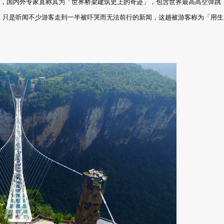
又高，国内外专家直称其为「世界桥梁建筑史上的奇迹」，包含世界最高高空弹跳
。只是听闻不少游客走到一半被吓哭而无法前行的新闻，这趟被游客称为「用生