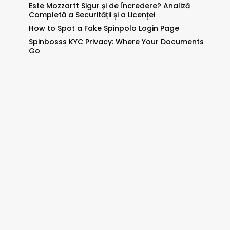
Este Mozzartt Sigur și de Încredere? Analiză
Completă a Securității și a Licenței
How to Spot a Fake Spinpolo Login Page
Spinbosss KYC Privacy: Where Your Documents
Go