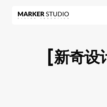
Skip
to
main
content
Hit enter to search or ESC to close
[新奇设