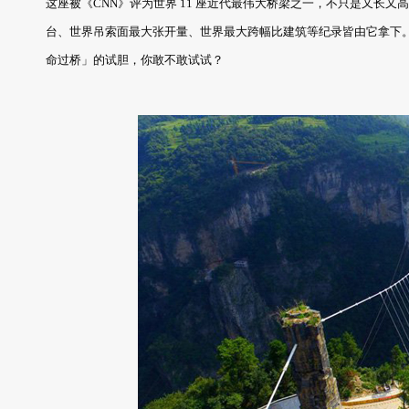
这座被《CNN》评为世界 11 座近代最伟大桥梁之一，不只是又长
台、世界吊索面最大张开量、世界最大跨幅比建筑等纪录皆由它拿下
命过桥」的试胆，你敢不敢试试？