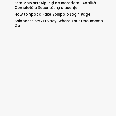
Este Mozzartt Sigur și de Încredere? Analiză
Completă a Securității și a Licenței
How to Spot a Fake Spinpolo Login Page
Spinbosss KYC Privacy: Where Your Documents
Go