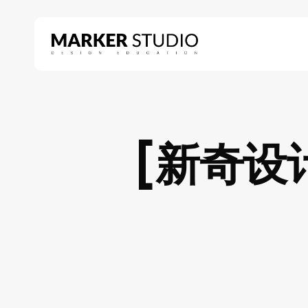
Skip
to
main
content
Hit enter to search or ESC to close
[新奇设