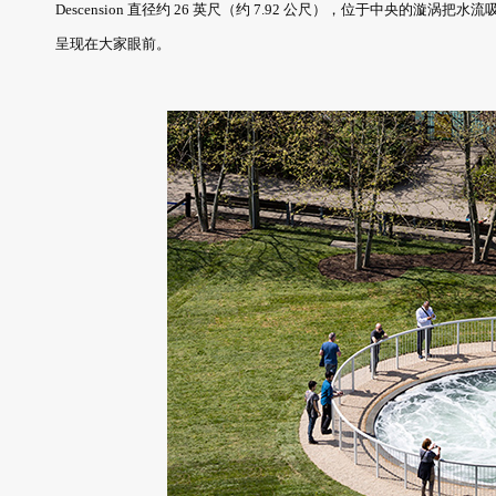
Descension 直径约 26 英尺（约 7.92 公尺），位于中央
呈现在大家眼前。