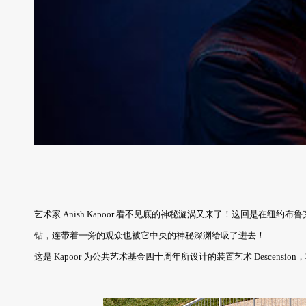
艺术家 Anish Kapoor 看不见底的神秘漩涡又来了！这回是在
钻，连带着一旁的观众也被它中央的神秘深渊给吸了进去！
这是 Kapoor 为公共艺术基金四十周年所设计的装置艺术 Desce