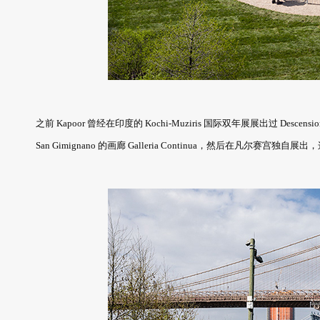
之前 Kapoor 曾经在印度的 Kochi-Muziris 国际双年展展出过 De
San Gimignano 的画廊 Galleria Continua，然后在凡尔赛宫