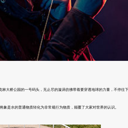
纽约布鲁克林大桥公园的一号码头，无止尽的漩涡彷彿带着要穿透地球的力量，不停往
nsion，将象是水的普通物质转化为非常规行为物质，颠覆了大家对世界的认识。