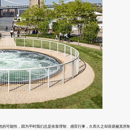
or 提醒大家发生偶然的可能性，因为平时我们总是依靠理智、感官行事，久而久之却容易被其所