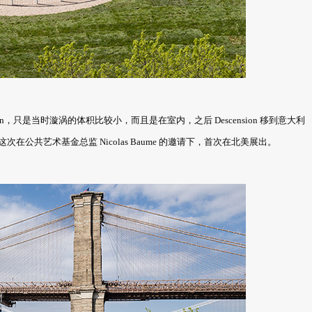
scension，只是当时漩涡的体积比较小，而且是在室内，之后 Descension 移到意大利
独自展出，这次在公共艺术基金总监 Nicolas Baume 的邀请下，首次在北美展出。