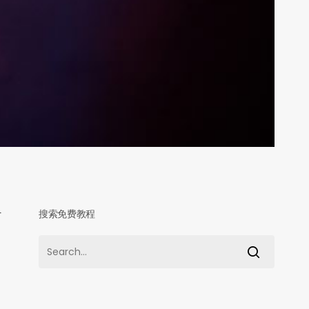
搜索免费教程
下