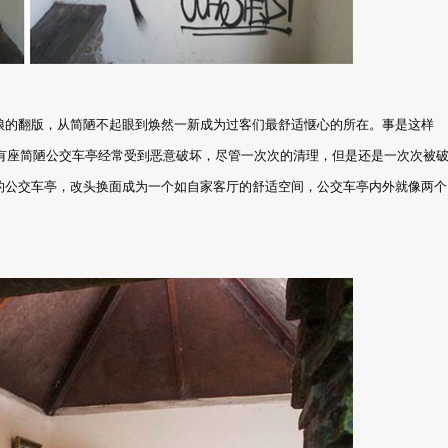
娘的翻版，从简陋不起眼到焕然一新成为过客们最舒适惬心的所在。事是这样
or ，有座简陋公交车亭经常受到恶意破坏，尽管一次次的清理，但是还是一次次被
的公交车亭，改头换面成为一个如自家客厅的舒适空间，公交车亭内外就像两个