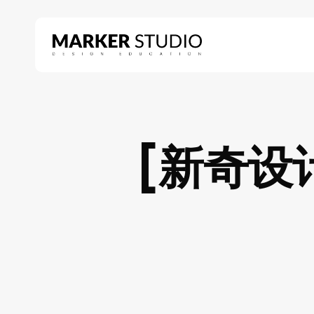
Skip
to
main
content
Hit enter to search or ESC to close
[新奇设