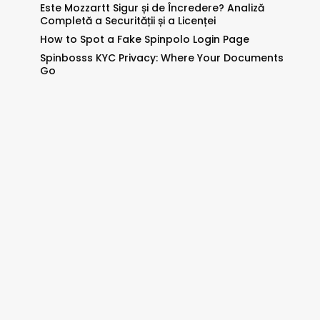
Este Mozzartt Sigur și de Încredere? Analiză
Completă a Securității și a Licenței
How to Spot a Fake Spinpolo Login Page
Spinbosss KYC Privacy: Where Your Documents
Go