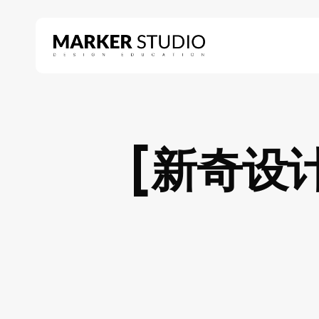
Skip
to
main
content
Hit enter to search or ESC to close
[新奇设计]