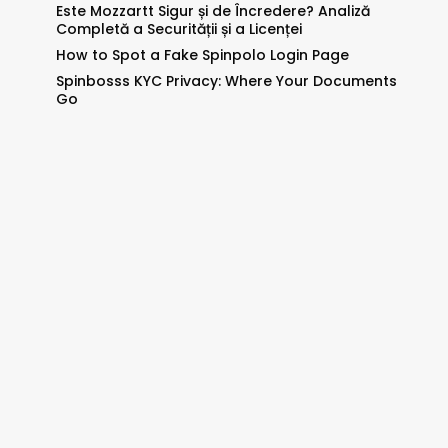
Este Mozzartt Sigur și de Încredere? Analiză
Completă a Securității și a Licenței
How to Spot a Fake Spinpolo Login Page
Spinbosss KYC Privacy: Where Your Documents
Go