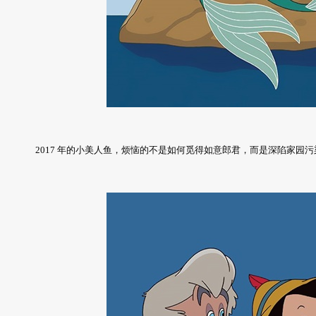
2017 年的小美人鱼，烦恼的不是如何觅得如意郎君，而是深陷家园