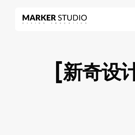
Skip
to
main
content
Hit enter to search or ESC to close
[新奇设计