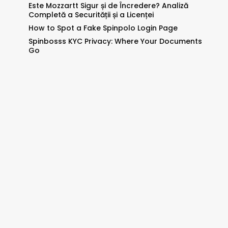
Este Mozzartt Sigur și de Încredere? Analiză
Completă a Securității și a Licenței
How to Spot a Fake Spinpolo Login Page
Spinbosss KYC Privacy: Where Your Documents
Go