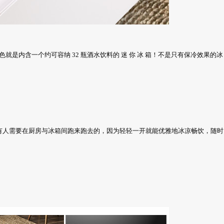
引人的特色就是内含一个约可容纳 32 瓶酒水饮料的 迷 你 冰 箱！不是只有保冷效果的冰
有人需要在厨房与冰箱间跑来跑去的，因为轻轻一开就能优雅地冰凉畅饮，随时