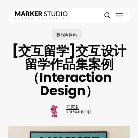
Skip
to
Menu
main
search
content
教程&资讯
[交互留学]交互设计
留学作品集案例
（Interaction
Design）
马克君
2017年8月10日