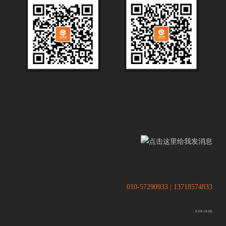
.
.
010-57290933 | 13718574833
9:00-18:00