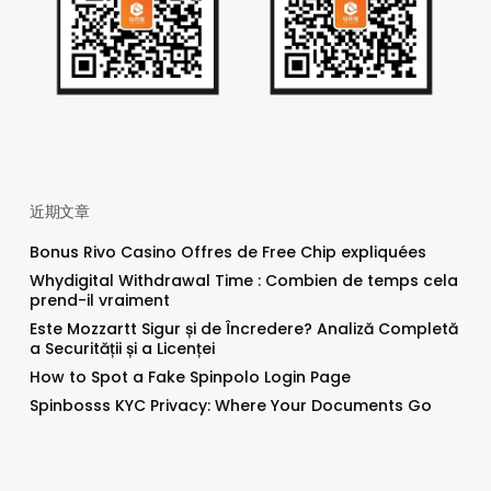
近期文章
Bonus Rivo Casino Offres de Free Chip expliquées
Whydigital Withdrawal Time : Combien de temps cela
prend-il vraiment
Este Mozzartt Sigur și de Încredere? Analiză Completă
a Securității și a Licenței
How to Spot a Fake Spinpolo Login Page
Spinbosss KYC Privacy: Where Your Documents Go