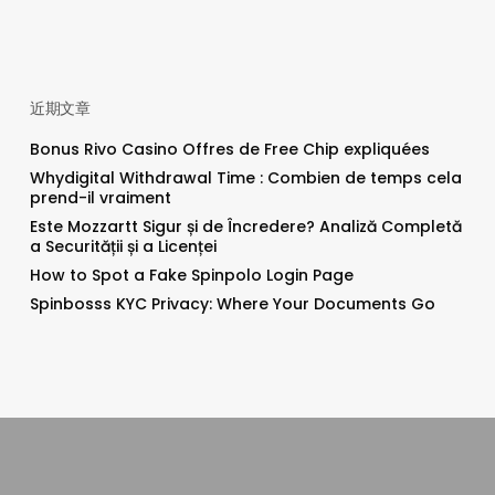
近期文章
Bonus Rivo Casino Offres de Free Chip expliquées
Whydigital Withdrawal Time : Combien de temps cela
prend-il vraiment
Este Mozzartt Sigur și de Încredere? Analiză Completă
a Securității și a Licenței
How to Spot a Fake Spinpolo Login Page
Spinbosss KYC Privacy: Where Your Documents Go