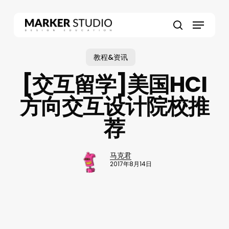
Skip
to
Menu
main
search
content
教程&资讯
[交互留学]美国HCI
方向交互设计院校推
荐
马克君
2017年8月14日