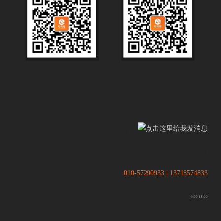
.
.
010-57290933 | 13718574833
9:00-18:00