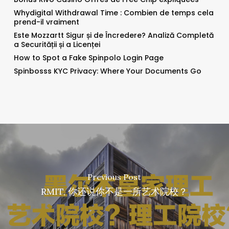
Whydigital Withdrawal Time : Combien de temps cela
prend-il vraiment
Este Mozzartt Sigur și de Încredere? Analiză Completă
a Securității și a Licenței
How to Spot a Fake Spinpolo Login Page
Spinbosss KYC Privacy: Where Your Documents Go
Previous Post
RMIT, 你还说你不是一所艺术院校？