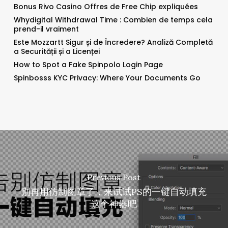
Bonus Rivo Casino Offres de Free Chip expliquées
Whydigital Withdrawal Time : Combien de temps cela
prend-il vraiment
Este Mozzartt Sigur și de Încredere? Analiză Completă
a Securității și a Licenței
How to Spot a Fake Spinpolo Login Page
Spinbosss KYC Privacy: Where Your Documents Go
Previous Post
别再用仿制图章了，来试试PS的一键自动填充
这个神器吧