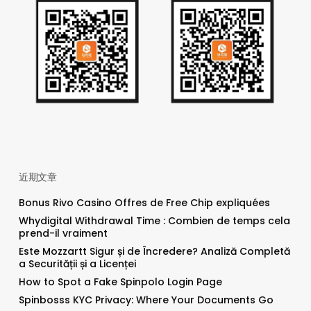
近期文章
Bonus Rivo Casino Offres de Free Chip expliquées
Whydigital Withdrawal Time : Combien de temps cela
prend-il vraiment
Este Mozzartt Sigur și de Încredere? Analiză Completă
a Securității și a Licenței
How to Spot a Fake Spinpolo Login Page
Spinbosss KYC Privacy: Where Your Documents Go