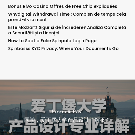
Bonus Rivo Casino Offres de Free Chip expliquées
Whydigital Withdrawal Time : Combien de temps cela
prend-il vraiment
Este Mozzartt Sigur și de Încredere? Analiză Completă
a Securității și a Licenței
How to Spot a Fake Spinpolo Login Page
Spinbosss KYC Privacy: Where Your Documents Go
Previous Post
同学，爱丁堡大学产品设计了解下？