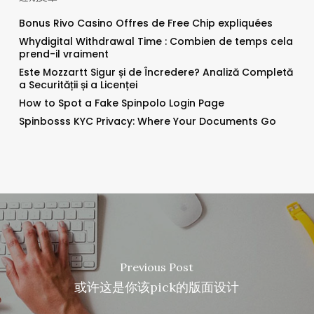
Bonus Rivo Casino Offres de Free Chip expliquées
Whydigital Withdrawal Time : Combien de temps cela
prend-il vraiment
Este Mozzartt Sigur și de Încredere? Analiză Completă
a Securității și a Licenței
How to Spot a Fake Spinpolo Login Page
Spinbosss KYC Privacy: Where Your Documents Go
Previous Post
或许这是你该pick的版面设计